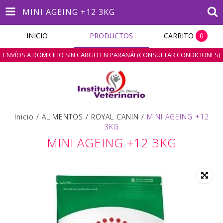
MINI AGEING +12 3KG
INICIO
PRODUCTOS
CARRITO
0
ENVÍOS A DOMICILIO SIN CARGO EN PARANÁ! (CONSULTAR CONDICIONES)
Inicio
/
ALIMENTOS
/
ROYAL CANIN
/
MINI AGEING +12
3KG
MINI AGEING +12 3KG