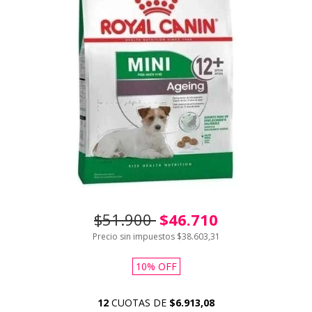
$51.900
$46.710
Precio sin impuestos
$38.603,31
10
%
OFF
12
CUOTAS DE
$6.913,08