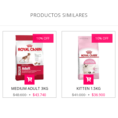
PRODUCTOS SIMILARES
10
%
OFF
10
%
OFF
MEDIUM ADULT 3KG
KITTEN 1.5KG
$48.600
$43.740
$41.000
$36.900