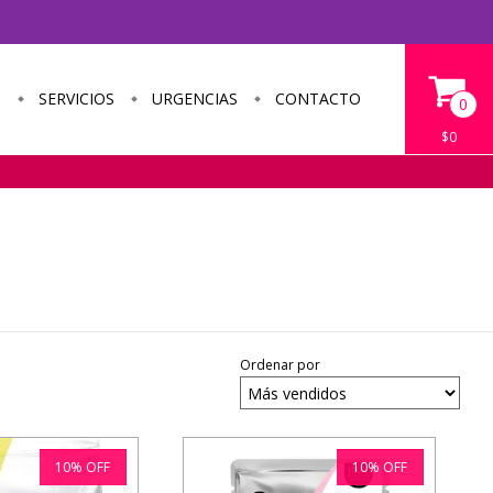
S
SERVICIOS
URGENCIAS
CONTACTO
0
$0
Ordenar por
10
%
OFF
10
%
OFF