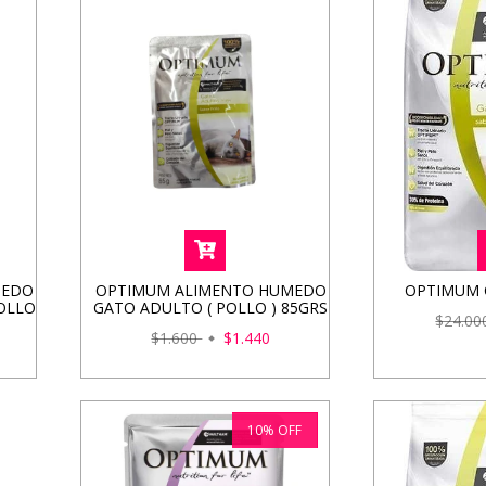
MEDO
OPTIMUM ALIMENTO HUMEDO
OPTIMUM 
OLLO
GATO ADULTO ( POLLO ) 85GRS
$24.0
$1.600
$1.440
10
%
OFF