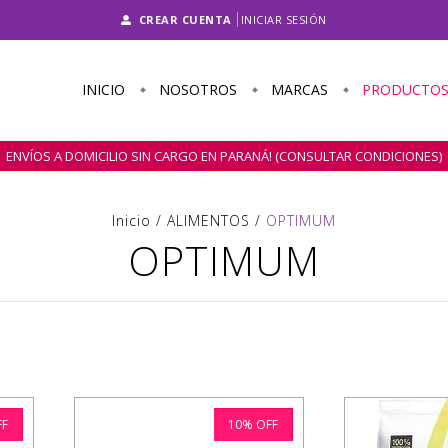
CREAR CUENTA
INICIAR SESIÓN
INICIO
NOSOTROS
MARCAS
PRODUCTO
ENVÍOS A DOMICILIO SIN CARGO EN PARANÁ! (CONSULTAR CONDICIONES)
Inicio
/
ALIMENTOS
/
OPTIMUM
OPTIMUM
FF
10
%
OFF