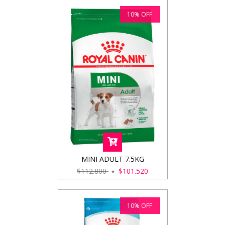
10
%
OFF
MINI ADULT 7.5KG
$112.800
$101.520
10
%
OFF