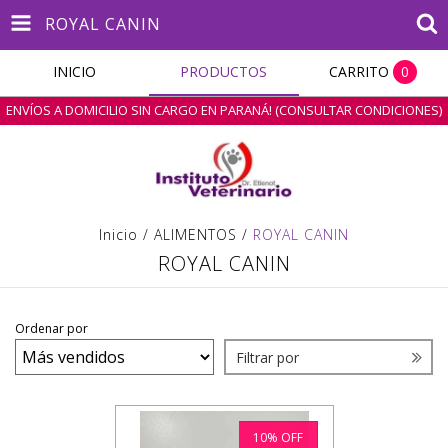
ROYAL CANIN
INICIO
PRODUCTOS
CARRITO
0
ENVÍOS A DOMICILIO SIN CARGO EN PARANÁ! (CONSULTAR CONDICIONES)
Inicio
/
ALIMENTOS
/
ROYAL CANIN
ROYAL CANIN
Ordenar por
Filtrar por
10
%
OFF