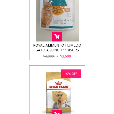
ROYAL ALIMENTO HUMEDO
GATO AGEING +11 85GRS
$4.000
$3.600
10
%
OFF