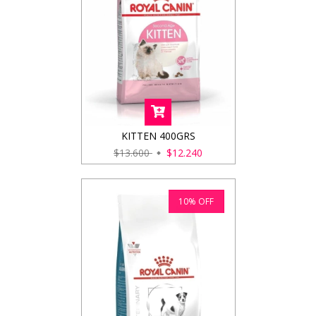
KITTEN 400GRS
$13.600
$12.240
10
%
OFF