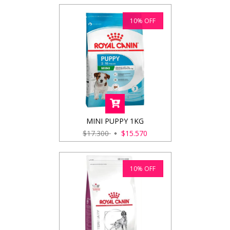
10
%
OFF
MINI PUPPY 1KG
$17.300
$15.570
10
%
OFF