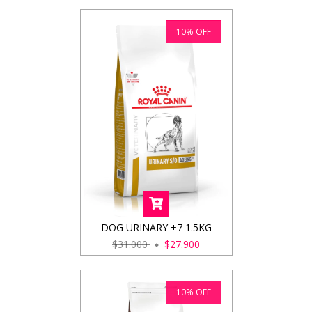
10
%
OFF
DOG URINARY +7 1.5KG
$31.000
$27.900
10
%
OFF