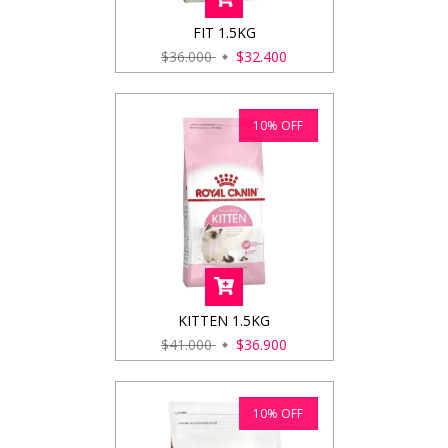
FIT 1.5KG
$36.000
$32.400
10
%
OFF
KITTEN 1.5KG
$41.000
$36.900
10
%
OFF