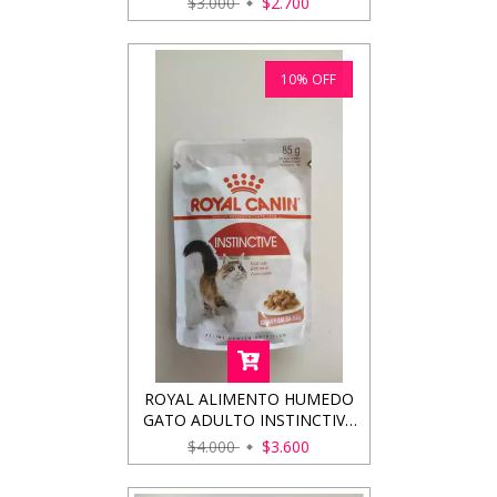
$3.000
$2.700
10
%
OFF
ROYAL ALIMENTO HUMEDO
GATO ADULTO INSTINCTIVE
85GRS
$4.000
$3.600