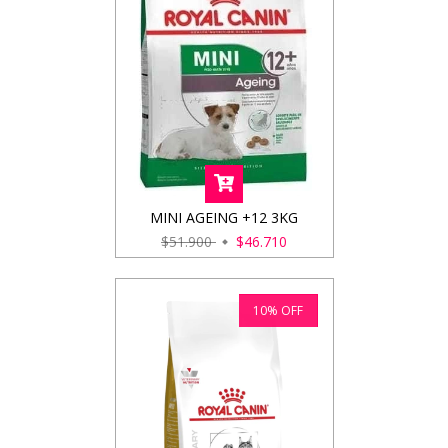
MINI AGEING +12 3KG
$51.900
$46.710
10
%
OFF