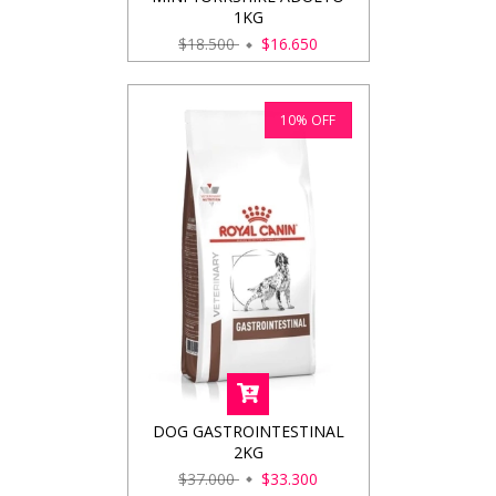
1KG
$18.500
$16.650
10
%
OFF
DOG GASTROINTESTINAL
2KG
$37.000
$33.300