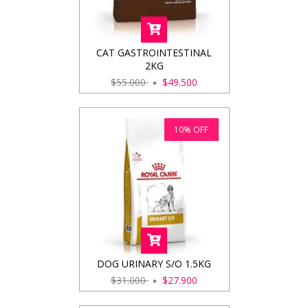
CAT GASTROINTESTINAL
2KG
$55.000
$49.500
10
%
OFF
DOG URINARY S/O 1.5KG
$31.000
$27.900