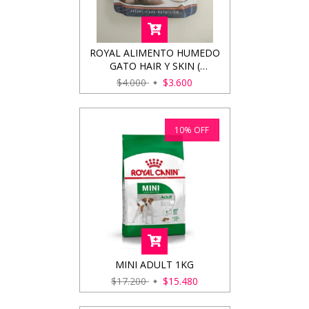
ROYAL ALIMENTO HUMEDO
GATO HAIR Y SKIN (
CUIDADO DE PELO Y PIEL )
$4.000
$3.600
85GRS
10
%
OFF
MINI ADULT 1KG
$17.200
$15.480