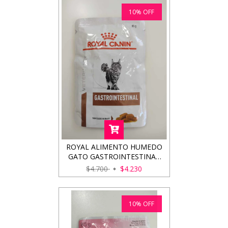
10
%
OFF
ROYAL ALIMENTO HUMEDO
GATO GASTROINTESTINAL
85GRS
$4.700
$4.230
10
%
OFF