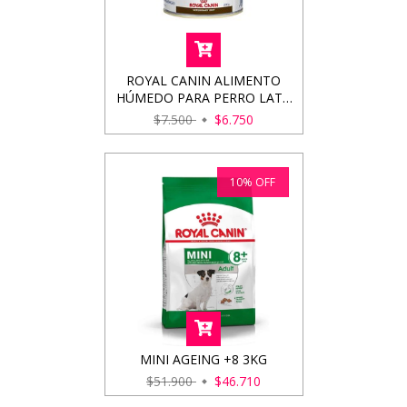
ROYAL CANIN ALIMENTO
HÚMEDO PARA PERRO LATA
GASTROINTESTINAL 200GRS
$7.500
$6.750
10
%
OFF
MINI AGEING +8 3KG
$51.900
$46.710