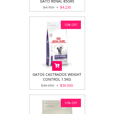
GATO RENAL 85GRS
$4.700
$4.230
10
%
OFF
GATOS CASTRADOS WEIGHT
CONTROL 1.5KG
$40.000
$36.000
10
%
OFF