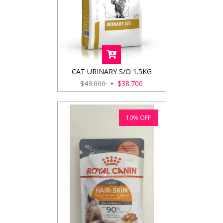
CAT URINARY S/O 1.5KG
$43.000
$38.700
10
%
OFF