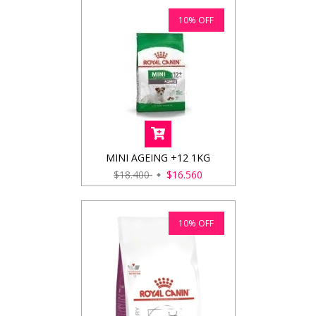
10
%
OFF
MINI AGEING +12 1KG
$18.400
$16.560
10
%
OFF