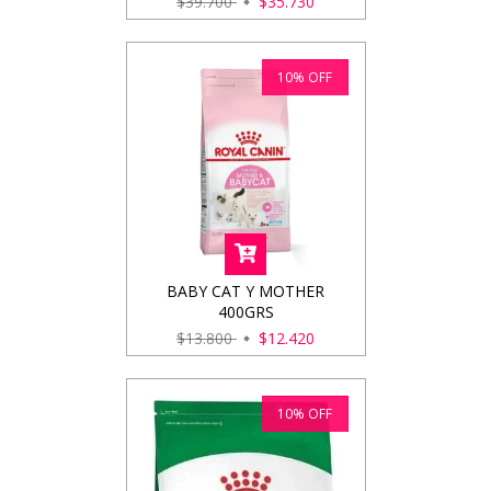
$39.700
$35.730
10
%
OFF
BABY CAT Y MOTHER
400GRS
$13.800
$12.420
10
%
OFF