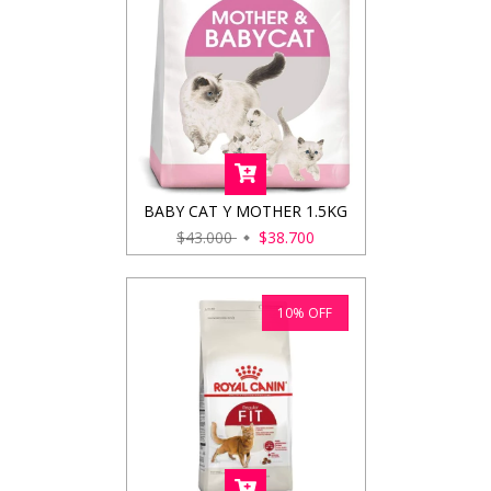
BABY CAT Y MOTHER 1.5KG
$43.000
$38.700
10
%
OFF