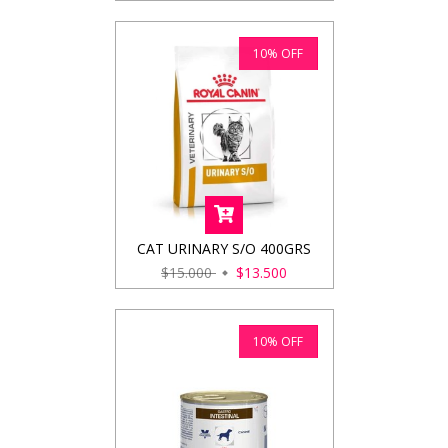
10
%
OFF
CAT URINARY S/O 400GRS
$15.000
$13.500
10
%
OFF