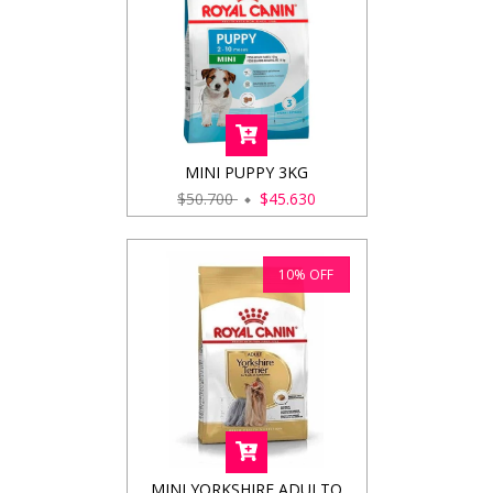
MINI PUPPY 3KG
$50.700
$45.630
10
%
OFF
MINI YORKSHIRE ADULTO