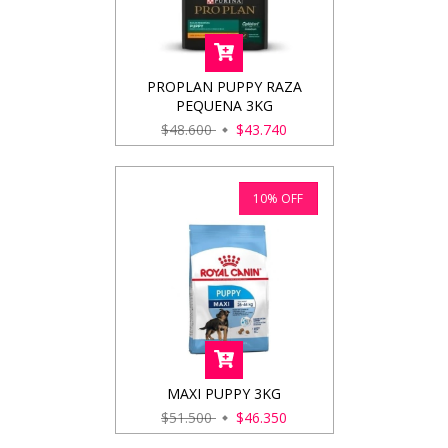
PROPLAN PUPPY RAZA
PEQUENA 3KG
$48.600
$43.740
10
%
OFF
MAXI PUPPY 3KG
$51.500
$46.350