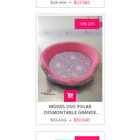
$26.200
$23.580
10
%
OFF
MOISES OSO POLAR
DESMONTABLE GRANDE
50CM
$55.600
$50.040