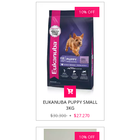
10
%
OFF
EUKANUBA PUPPY SMALL
3KG
$30.300
$27.270
10
%
OFF