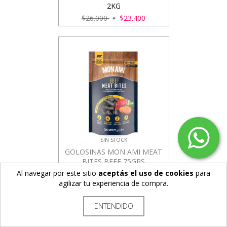
2KG
$26.000
$23.400
SIN STOCK
GOLOSINAS MON AMI MEAT
BITES BEEF 75GRS
Al navegar por este sitio
aceptás el uso de cookies
para
$3.100
$2.790
agilizar tu experiencia de compra.
ENTENDIDO
VER TODOS LOS PRODUCTOS