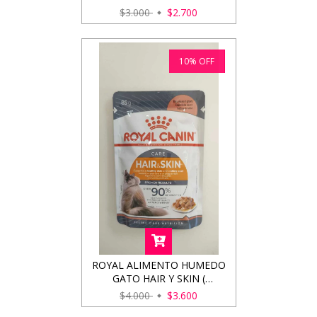
$3.000
$2.700
10
%
OFF
ROYAL ALIMENTO HUMEDO
GATO HAIR Y SKIN (
CUIDADO DE PELO Y PIEL )
$4.000
$3.600
85GRS