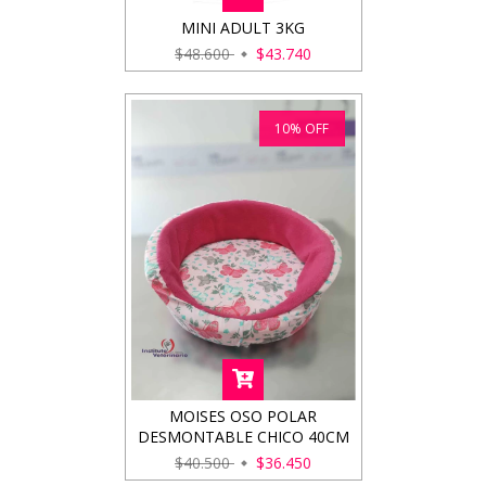
MINI ADULT 3KG
$48.600
$43.740
10
%
OFF
MOISES OSO POLAR
DESMONTABLE CHICO 40CM
$40.500
$36.450