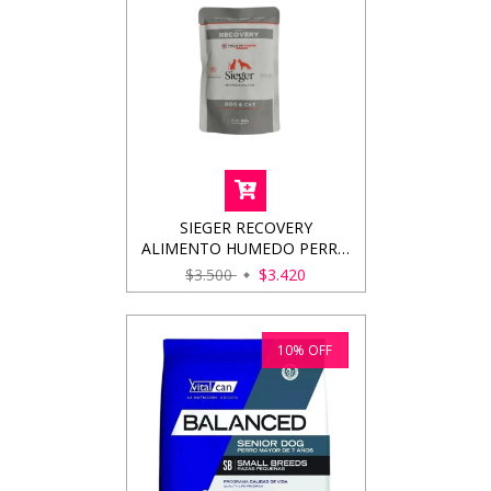
SIEGER RECOVERY
ALIMENTO HUMEDO PERRO
- GATO 100GRS
$3.500
$3.420
10
%
OFF