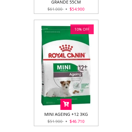
GRANDE 55CM
$61.000
$54.900
10
%
OFF
MINI AGEING +12 3KG
$51.900
$46.710