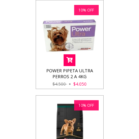
10
%
OFF
POWER PIPETA ULTRA
PERROS 2 A 4KG
$4.500
$4.050
10
%
OFF