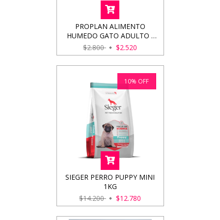
PROPLAN ALIMENTO
HUMEDO GATO ADULTO (
SALMON ) 85GRS
$2.800
$2.520
10
%
OFF
SIEGER PERRO PUPPY MINI
1KG
$14.200
$12.780