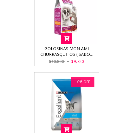
GOLOSINAS MON AMI
CHURRASQUITOS ( SABOR
CARNE GRILLE ) 400GRS
$10.800
$9.720
10
%
OFF