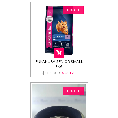
10
%
OFF
EUKANUBA SENIOR SMALL
3KG
$31.300
$28.170
10
%
OFF