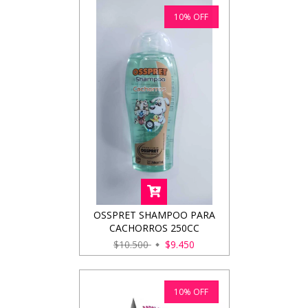
10
%
OFF
OSSPRET SHAMPOO PARA
CACHORROS 250CC
$10.500
$9.450
10
%
OFF