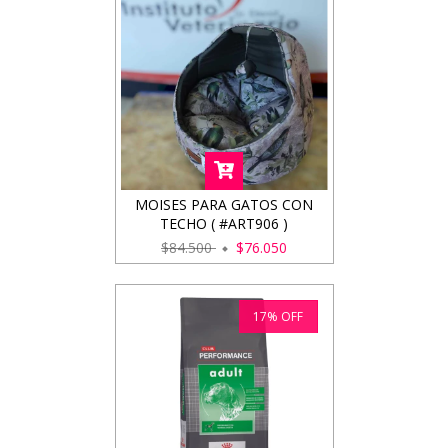
MOISES PARA GATOS CON
TECHO ( #ART906 )
$84.500
$76.050
17
%
OFF