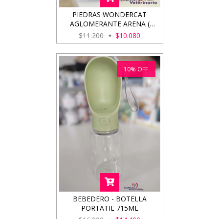
PIEDRAS WONDERCAT
AGLOMERANTE ARENA (
NEUTRO ) 4KG
$11.200
$10.080
10
%
OFF
BEBEDERO - BOTELLA
PORTATIL 715ML