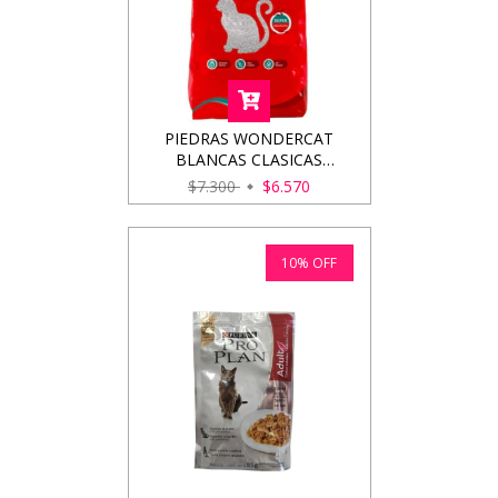
PIEDRAS WONDERCAT
BLANCAS CLASICAS
ECONOMICAS 4KG
$7.300
$6.570
10
%
OFF