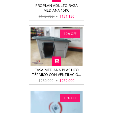
PROPLAN ADULTO RAZA
MEDIANA 15KG
$145.700
$131.130
10
%
OFF
CASA MEDIANA PLASTICO
TÉRMICO CON VENTILACIÓN
( 93X73X60 CM )
$280.000
$252.000
10
%
OFF