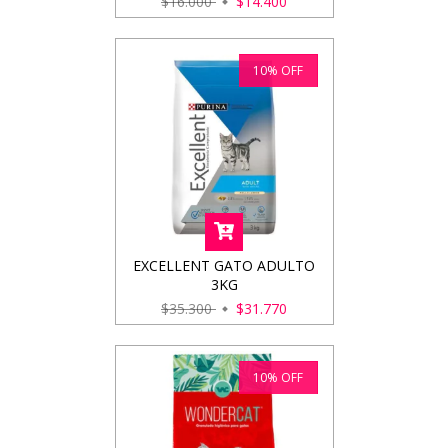
$16.000
$14.400
10
%
OFF
EXCELLENT GATO ADULTO
3KG
$35.300
$31.770
10
%
OFF