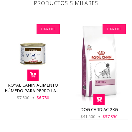
PRODUCTOS SIMILARES
10
%
OFF
10
%
OFF
ROYAL CANIN ALIMENTO
HÚMEDO PARA PERRO LATA
GASTROINTESTINAL 200GRS
$7.500
$6.750
DOG CARDIAC 2KG
$41.500
$37.350