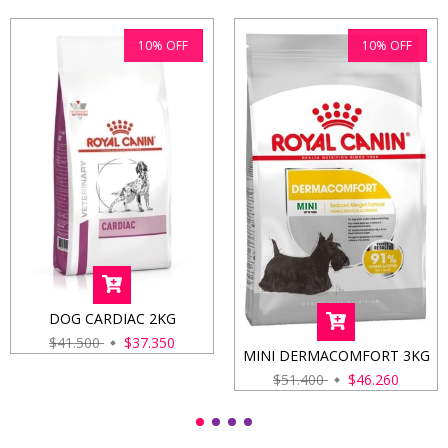
10
%
OFF
10
%
OFF
DOG CARDIAC 2KG
$41.500
$37.350
MINI DERMACOMFORT 3KG
$51.400
$46.260