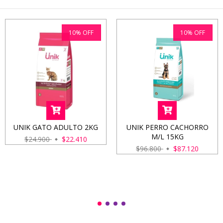
10
%
OFF
10
%
OFF
UNIK GATO ADULTO 2KG
UNIK PERRO CACHORRO
M/L 15KG
$24.900
$22.410
$96.800
$87.120